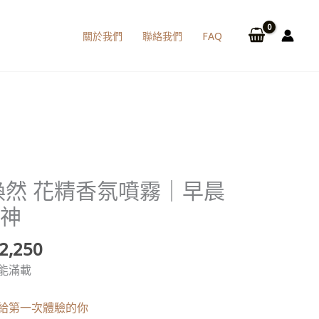
關於我們
聯絡我們
FAQ
價
E 煥然 花精香氛噴霧｜早晨
格
神
範
圍：
2,250
NT$1,250
能滿載
到
NT$2,250
薦給第一次體驗的你