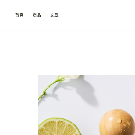
跳
至
首頁
商品
文章
主
要
內
容