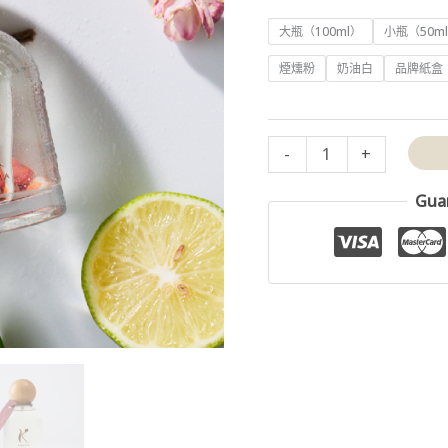
氛
大瓶（100ml）
小瓶（50m
噴
霧
煙燻粉
奶油白
品牌紙盒
｜
早
晨
-
+
儀
式、
Gua
提
振
精
神
數
量