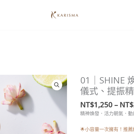
01｜SHIN
01
｜
儀式、提振精
SHINE
煥
NT$
1,250
–
NT$
然
精神煥發．活力朝氣．動
花
精
🌟小容量一次擁有！推
香