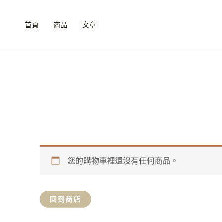
跳
至
首頁
商品
文章
主
要
內
容
您的購物車裡還沒有任何商品。
回到商店