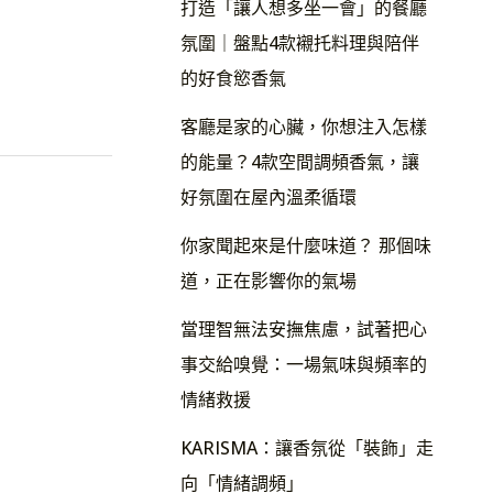
打造「讓人想多坐一會」的餐廳
氛圍｜盤點4款襯托料理與陪伴
的好食慾香氣
客廳是家的心臟，你想注入怎樣
的能量？4款空間調頻香氣，讓
好氛圍在屋內溫柔循環
你家聞起來是什麼味道？ 那個味
道，正在影響你的氣場
當理智無法安撫焦慮，試著把心
事交給嗅覺：一場氣味與頻率的
情緒救援
KARISMA：讓香氛從「裝飾」走
向「情緒調頻」