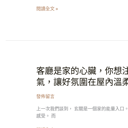
會」
閱讀全文 »
的
餐
廳
氛
圍
｜
盤
點
客廳是家的心臟，你想
客
4
廳
款
氣，讓好氛圍在屋內溫
是
襯
家
托
發佈留言
的
料
心
理
上一次我們談到， 玄關是一個家的能量入口。
臟，
與
感受。 而
你
陪
想
伴