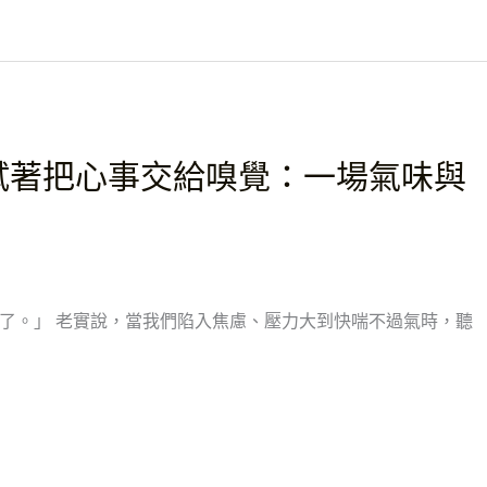
試著把心事交給嗅覺：一場氣味與
了。」 老實說，當我們陷入焦慮、壓力大到快喘不過氣時，聽