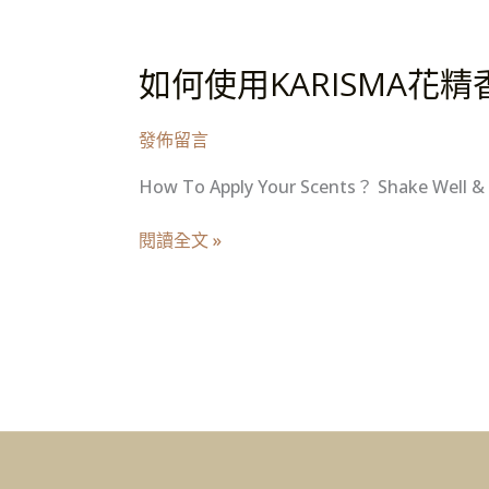
如何使用KARISMA花
如
何
使
發佈留言
用
KARISMA
How To Apply Your Scents？ Shake Wel
花
精
閱讀全文 »
香
氛
噴
霧？