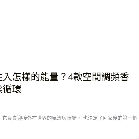
注入怎樣的能量？4款空間調頻香
柔循環
 它負責迎接外在世界的氣流與情緒， 也決定了回家後的第一個