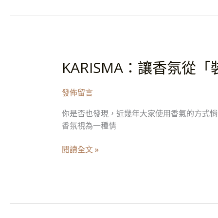
心
事
交
給
嗅
KARISMA：讓香氛從
KARISMA：
覺：
讓
一
香
場
發佈留言
氛
氣
從
味
你是否也發現，近幾年大家使用香氣的方式悄
「裝
與
香氛視為一種情
飾」
頻
走
率
閱讀全文 »
向
的
「情
情
緒
緒
調
救
頻」
援