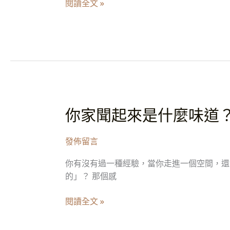
閱讀全文 »
注
的
入
好
怎
食
樣
慾
的
香
能
氣
量？
4
你家聞起來是什麼味道？
你
款
家
空
聞
間
發佈留言
起
調
來
頻
你有沒有過一種經驗，當你走進一個空間，還
是
香
的」？ 那個感
什
氣，
麼
讓
閱讀全文 »
味
好
道？
氛