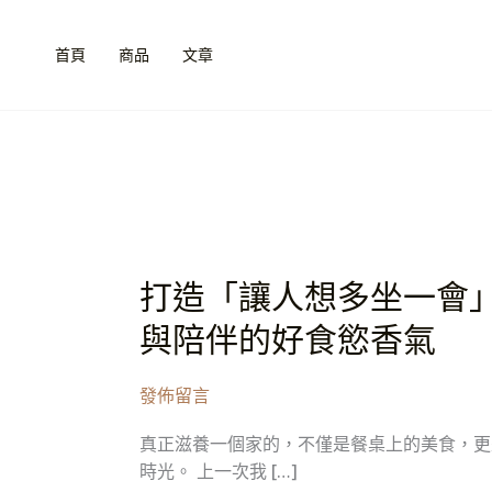
跳
至
首頁
商品
文章
主
要
內
容
打造「讓人想多坐一會
打
造
與陪伴的好食慾香氣
「讓
人
發佈留言
想
多
真正滋養一個家的，不僅是餐桌上的美食，更
坐
時光。 上一次我 […]
一