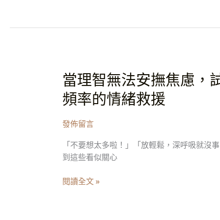
那
圍
個
在
味
屋
道，
內
正
溫
在
柔
當理智無法安撫焦慮，
當
影
循
理
頻率的情緒救援
響
環
智
你
無
的
發佈留言
法
氣
安
場
「不要想太多啦！」「放輕鬆，深呼吸就沒事
撫
到這些看似關心
焦
慮，
閱讀全文 »
試
著
把