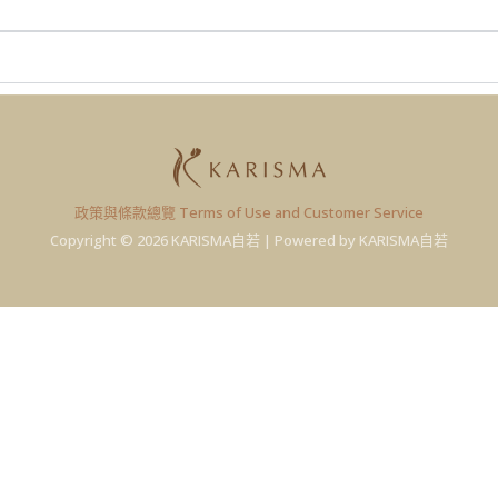
政策與條款總覽 Terms of Use and Customer Service
Copyright © 2026 KARISMA自若 | Powered by KARISMA自若